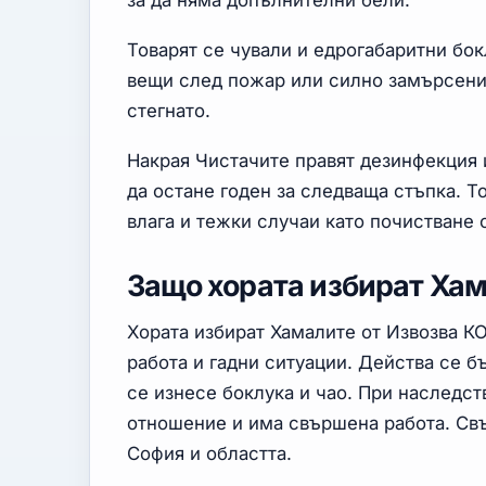
за да няма допълнителни бели.
Товарят се чували и едрогабаритни бок
вещи след пожар или силно замърсени 
стегнато.
Накрая Чистачите правят дезинфекция 
да остане годен за следваща стъпка. 
влага и тежки случаи като почистване 
Защо хората избират Хам
Хората избират Хамалите от Извозва К
работа и гадни ситуации. Действа се б
се изнесе боклука и чао. При наследст
отношение и има свършена работа. Св
София и областта.