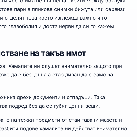
оти често има ценни неща скрити между боклука.
ктове пари в пликове снимки бижута или сервизи
ни отделят това което изглежда важно и го
ого главоболия и доста нерви да си го кажем
стване на такъв имот
аха. Хамалите ни слушат внимателно защото при
же да е безценна а стар диван да е само за
ехника дрехи документи и отпадъци. Така
гва подред без да се губят ценни вещи.
ане на тежки предмети от стаи тавани мазета и
 разбити подове хамалите ни действат внимателно