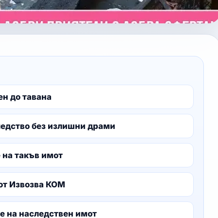
ен до тавана
ледство без излишни драми
 на такъв имот
от Извозва КОМ
е на наследствен имот