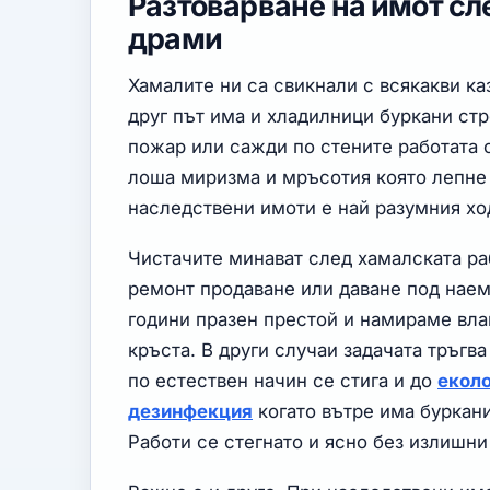
Разтоварване на имот сл
драми
Хамалите ни са свикнали с всякакви ка
друг път има и хладилници буркани ст
пожар или сажди по стените работата 
лоша миризма и мръсотия която лепне 
наследствени имоти е най разумния хо
Чистачите минават след хамалската раб
ремонт продаване или даване под наем
години празен престой и намираме вла
кръста. В други случаи задачата тръгв
по естествен начин се стига и до
еколо
дезинфекция
когато вътре има буркан
Работи се стегнато и ясно без излишни