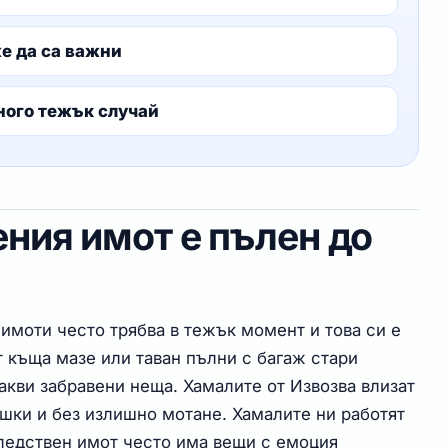
е да са важни
ного тежък случай
ения имот е пълен до
имоти често трябва в тежък момент и това си е
т къща мазе или таван пълни с багаж стари
кви забравени неща. Хамалите от Извозва влизат
ешки и без излишно мотане. Хамалите ни работят
ледствен имот често има вещи с емоция