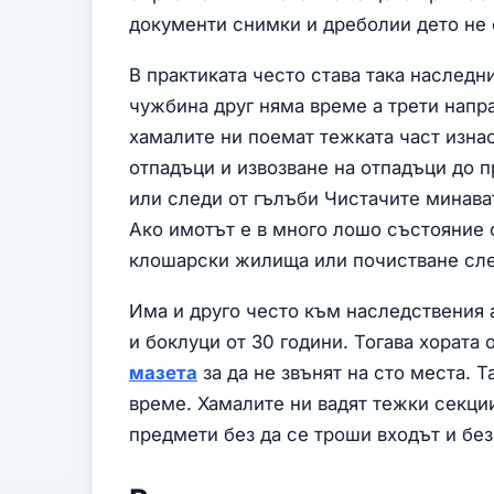
документи снимки и дреболии дето не с
В практиката често става така наследн
чужбина друг няма време а трети напра
хамалите ни поемат тежката част изна
отпадъци и извозване на отпадъци до 
или следи от гълъби Чистачите минава
Ако имотът е в много лошо състояние с
клошарски жилища или почистване след
Има и друго често към наследствения 
и боклуци от 30 години. Тогава хората
мазета
за да не звънят на сто места. Т
време. Хамалите ни вадят тежки секци
предмети без да се троши входът и без