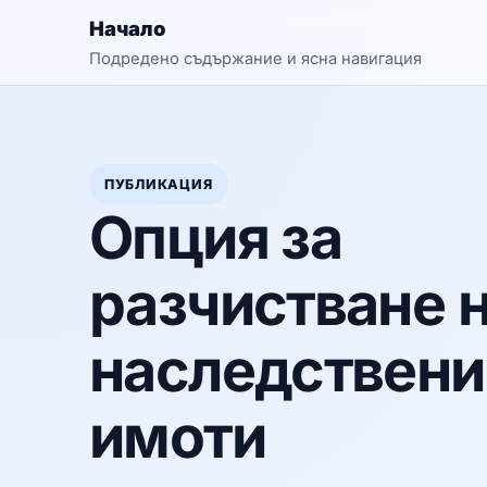
Начало
Подредено съдържание и ясна навигация
ПУБЛИКАЦИЯ
Опция за
разчистване 
наследствени
имоти