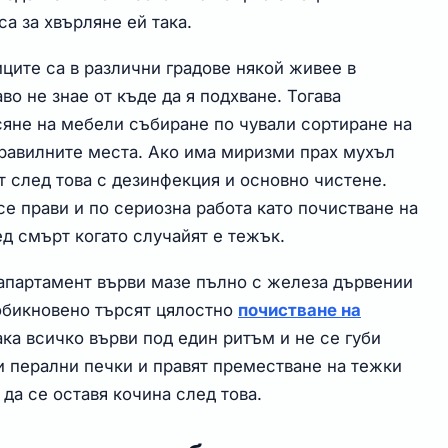
а за хвърляне ей така.
иците са в различни градове някой живее в
во не знае от къде да я подхване. Тогава
сяне на мебели събиране по чували сортиране на
правилните места. Ако има миризми прах мухъл
т след това с дезинфекция и основно чистене.
е прави и по сериозна работа като почистване на
 смърт когато случайят е тежък.
апартамент върви мазе пълно с железа дървении
 обикновено търсят цялостно
почистване на
ака всичко върви под един ритъм и не се губи
и перални печки и правят преместване на тежки
 да се оставя кочина след това.