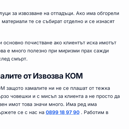
луци за извозване на отпадъци. Ако има обгорели
материали те се събират отделно и се изнасят
и основно почистване ако клиентът иска имотът
Това е много полезно при миризми прах сажди
след смърт.
алите от Извозва КОМ
ОМ защото хамалите ни не се плашат от тежка
ързо човешки и с мисъл за клиента а не просто да
вен имот това значи много. Има ред има
ържете се с нас на
0899 18 97 90
. Работим в