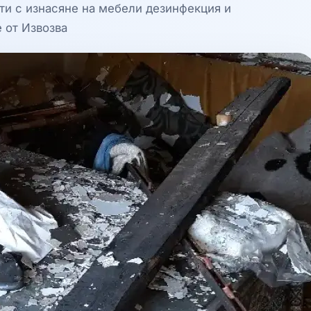
ти с изнасяне на мебели дезинфекция и
 от Извозва