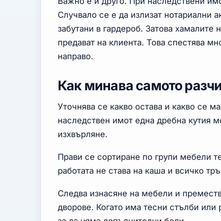
Важно е и друго. При наследствени им
Случвало се е да излизат нотариални а
забутани в гардероб. Затова хамалите 
предават на клиента. Това спестява мн
направо.
Как минава самото разчи
Уточнява се какво остава и какво се м
наследствен имот една дребна кутия мо
изхвърляне.
Прави се сортиране по групи мебели т
работата не става на каша и всичко тръ
Следва изнасяне на мебели и преместв
дворове. Когато има тесни стълби или