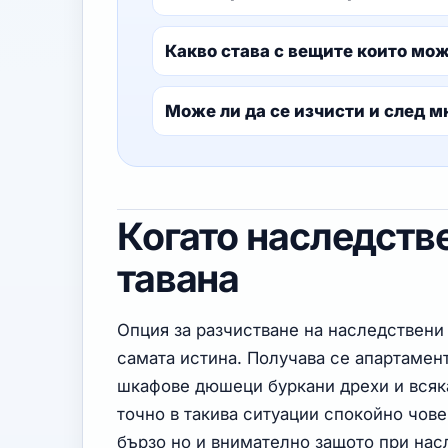
Какво става с вещите които мож
Може ли да се изчисти и след м
Когато наследств
тавана
Опция за разчистване на наследствени 
самата истина. Получава се апартамен
шкафове дюшеци буркани дрехи и всяка
точно в такива ситуации спокойно чов
бързо но и внимателно защото при нас