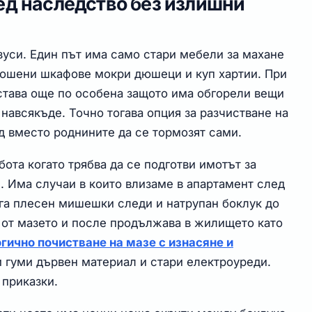
ед наследство без излишни
зуси. Един път има само стари мебели за махане
рошени шкафове мокри дюшеци и куп хартии. При
става още по особена защото има обгорели вещи
навсякъде. Точно тогава опция за разчистване на
д вместо роднините да се тормозят сами.
ота когато трябва да се подготви имотът за
. Има случаи в които влизаме в апартамент след
га плесен мишешки следи и натрупан боклук до
а от мазето и после продължава в жилището като
гично почистване на мазе с изнасяне и
и гуми дървен материал и стари електроуреди.
 приказки.