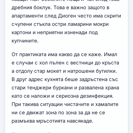
дребния боклук. Това е важно защото в
апартаменти след Диоген често има скрити
счупени стъкла остри ламарини мокри
картони и неприятни изненади под
купчините.
От практиката има какво да се каже. Имал
е случаи с хол пълен с вестници до кръста
а отдолу стар мокет и натрошени бутилки.
В друг адрес кухнята беше задръстена със
стари тенджери буркани и развалена храна
като се наложи и сериозна дезинфекция.
При такива ситуации чистачите и хамалите
ни се движат зона по зона за да не се
размъква мръсотията навсякаде.