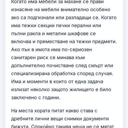
Когато има мебели за махане се прави
изнасяне на мебели внимателно особено
ако са подгизнали или разпадащи се. Когато
има тежки секции печки перални или
пълни ракла и метални шкафове се
включва и преместване на тежки предмети.
Ако пък в имота има по-сериозен
санитарен риск се минава към
допълнително почистване след смърт или
специализирана обработка според случая.
Има и моменти в които от една задача
излизат няколко защото жилището е било
заключено с години.
На места хората питат какво става с
дребните лични вещи снимки документи
бижута. Спокойно такива неща не се мятат