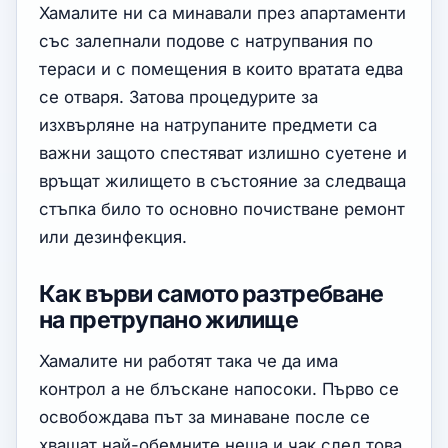
Хамалите ни са минавали през апартаменти
със залепнали подове с натрупвания по
тераси и с помещения в които вратата едва
се отваря. Затова процедурите за
изхвърляне на натрупаните предмети са
важни защото спестяват излишно суетене и
връщат жилището в състояние за следваща
стъпка било то основно почистване ремонт
или дезинфекция.
Как върви самото разтребване
на претрупано жилище
Хамалите ни работят така че да има
контрол а не блъскане напосоки. Първо се
освобождава път за минаване после се
хващат най-обемните неща и чак след това