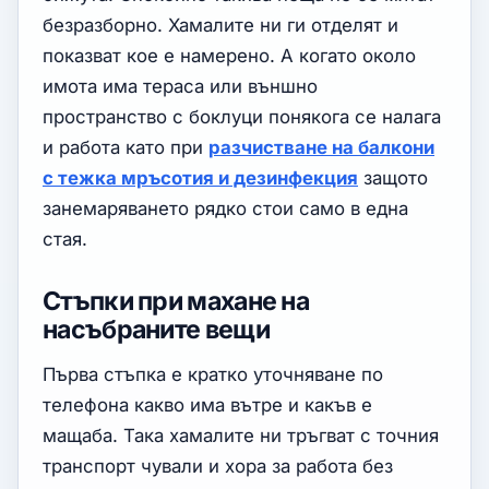
безразборно. Хамалите ни ги отделят и
показват кое е намерено. А когато около
имота има тераса или външно
пространство с боклуци понякога се налага
и работа като при
разчистване на балкони
с тежка мръсотия и дезинфекция
защото
занемаряването рядко стои само в една
стая.
Стъпки при махане на
насъбраните вещи
Първа стъпка е кратко уточняване по
телефона какво има вътре и какъв е
мащаба. Така хамалите ни тръгват с точния
транспорт чували и хора за работа без