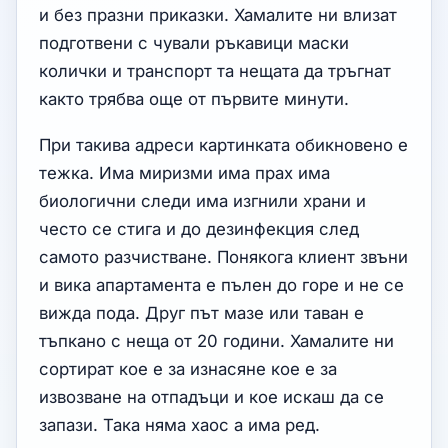
и без празни приказки. Хамалите ни влизат
подготвени с чували ръкавици маски
колички и транспорт та нещата да тръгнат
както трябва още от първите минути.
При такива адреси картинката обикновено е
тежка. Има миризми има прах има
биологични следи има изгнили храни и
често се стига и до дезинфекция след
самото разчистване. Понякога клиент звъни
и вика апартамента е пълен до горе и не се
вижда пода. Друг път мазе или таван е
тъпкано с неща от 20 години. Хамалите ни
сортират кое е за изнасяне кое е за
извозване на отпадъци и кое искаш да се
запази. Така няма хаос а има ред.