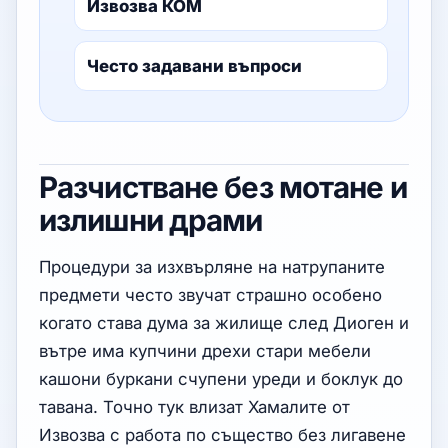
Извозва КОМ
Често задавани въпроси
Разчистване без мотане и
излишни драми
Процедури за изхвърляне на натрупаните
предмети често звучат страшно особено
когато става дума за жилище след Диоген и
вътре има купчини дрехи стари мебели
кашони буркани счупени уреди и боклук до
тавана. Точно тук влизат Хамалите от
Извозва с работа по същество без лигавене