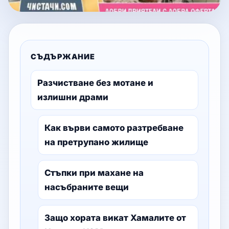
СЪДЪРЖАНИЕ
Разчистване без мотане и
излишни драми
Как върви самото разтребване
на претрупано жилище
Стъпки при махане на
насъбраните вещи
Защо хората викат Хамалите от