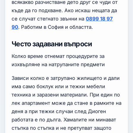
всякакво разчистване дето друг се чуди от
къде да го подхване. Ако искаш нещата да
се случат стегнато звънни на
0899 18 97
90
. Работим в София и областта.
Често задавани въпроси
Колко време отнемат процедурите за
изхвърляне на натрупаните предмети
Зависи колко е затрупано жилището и дали
има само боклук или и тежки мебели
техника и заразени материали. При един по
лек апартамент може да стане в рамките на
деня а при тежки случаи след Диоген
работата е по дълга. Хамалите ни минават
стъпка по стъпка и не претупват защото