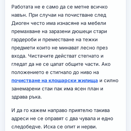
Работата не е само да се метне всичко
навън. При случаи на почистване след
Диоген често има изнасяне на мебели
премахване на заразени дюшеци стари
гардероби и преместване на тежки
предмети които не минават лесно през
входа. Чистачите действат стегнато и
гледат да не се цапат общите части. Ако
положението е стигнало до ниво на
почистване на клошарски жилища
и силно
занемарени стаи пак има ясен план и
здрава ръка.
И да го кажем направо приятелю такива
адреси не се оправят с два чувала и едно
следобедче. Иска се опит и нерви.