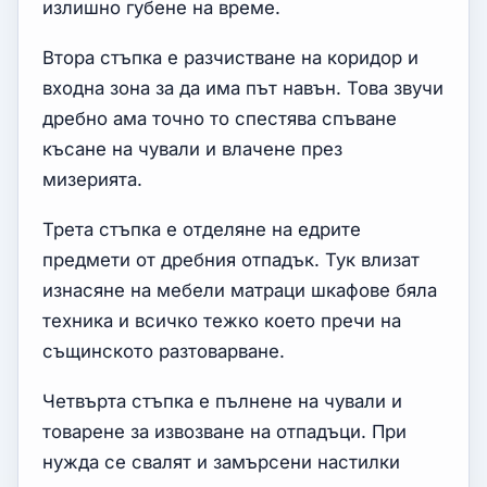
излишно губене на време.
Втора стъпка е разчистване на коридор и
входна зона за да има път навън. Това звучи
дребно ама точно то спестява спъване
късане на чували и влачене през
мизерията.
Трета стъпка е отделяне на едрите
предмети от дребния отпадък. Тук влизат
изнасяне на мебели матраци шкафове бяла
техника и всичко тежко което пречи на
същинското разтоварване.
Четвърта стъпка е пълнене на чували и
товарене за извозване на отпадъци. При
нужда се свалят и замърсени настилки